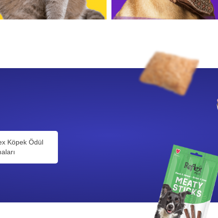
ex Köpek Ödül
aları